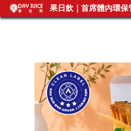
果
果日飲｜首席體內環保
日
飲
最
新
活
動