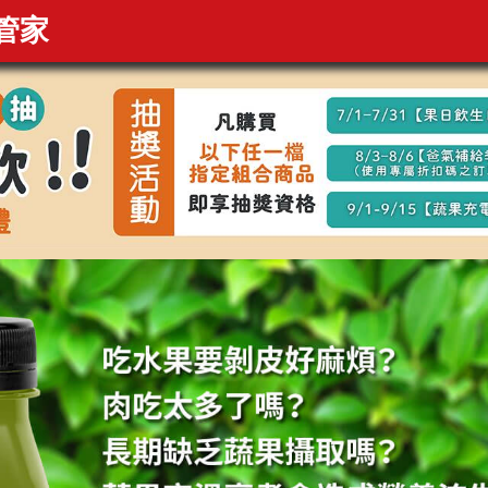
果日飲冷壓蔬果纖活飲
管家