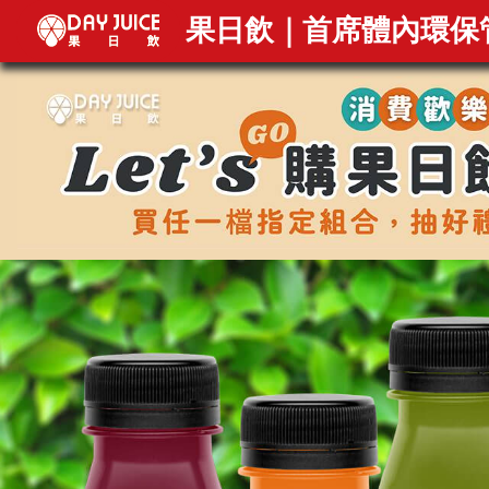
DAY JUICE
果日飲｜首席體內環保