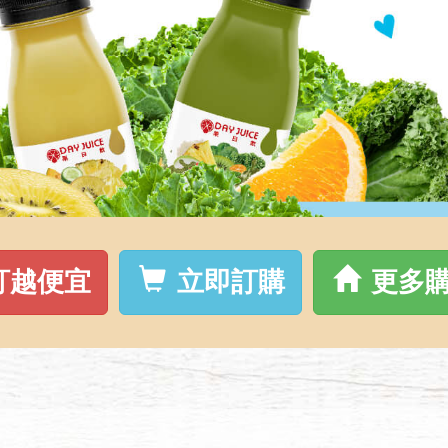
訂越便宜
立即訂購
更多購